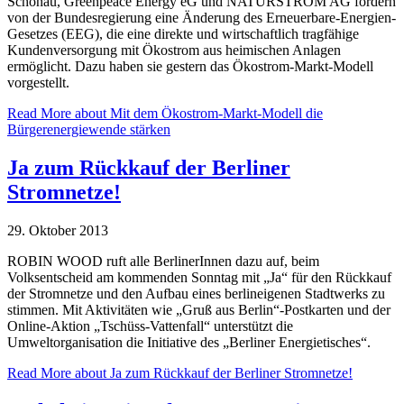
Schönau, Greenpeace Energy eG und NATURSTROM AG fordern
von der Bundesregierung eine Änderung des Erneuerbare-Energien-
Gesetzes (EEG), die eine direkte und wirtschaftlich tragfähige
Kundenversorgung mit Ökostrom aus heimischen Anlagen
ermöglicht. Dazu haben sie gestern das Ökostrom-Markt-Modell
vorgestellt.
Read More
about Mit dem Ökostrom-Markt-Modell die
Bürgerenergiewende stärken
Ja zum Rückkauf der Berliner
Stromnetze!
29. Oktober 2013
ROBIN WOOD ruft alle BerlinerInnen dazu auf, beim
Volksentscheid am kommenden Sonntag mit „Ja“ für den Rückkauf
der Stromnetze und den Aufbau eines berlineigenen Stadtwerks zu
stimmen. Mit Aktivitäten wie „Gruß aus Berlin“-Postkarten und der
Online-Aktion „Tschüss-Vattenfall“ unterstützt die
Umweltorganisation die Initiative des „Berliner Energietisches“.
Read More
about Ja zum Rückkauf der Berliner Stromnetze!