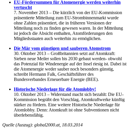
EU-Fördersummen für Atomenergie werden weiterhin
vertuscht
7. November 2013 – Die kürzlich von der EU-Kommission
präsentierte Mitteilung zum EU-Strombinnenmarkt wurde
ohne Zahlen präsentiert, die in früheren Versionen der
Mitteilung noch zu finden gewesen waren. In der Mitteilung
ist jedoch die Absicht enthalten, Atomförderungen den
Mitgliedsstaaten auch weiterhin zu ermöglichen.
Die Mär vom günstigen und sauberen Atomstrom
30. Oktober 2013 – Großbritannien setzt auf Atomkraft:
Sieben neue Meiler sollen bis 2030 gebaut werden- obwohl
das Potenzial für Windenergie auf der Insel riesig ist. Dabei ist
die Atomenergie weder sauber noch besonders günstig,
schreibt Hermann Falk, Geschäftsführer des
Bundesverbandes Erneuerbare Energie (BEE).
Historische Niederlage für die Atomlobby!
10. Oktober 2013 – Widerstand macht sich bezahlt: Die EU-
Kommission begräbt den Vorschlag, Atomkraftwerke künftig
stärker zu fördern. Eine weitere Historische Niederlage für
Atomlobby. Denn: Atomkraft ist ohne Subventionen nicht
überlebensfähig.
Quelle (Auszug): global2000.at, 18.03.2014