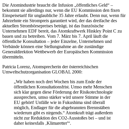
Die Atomindustrie braucht die Infusion „öffentliches Geld“ –
bekommt sie allerdings nur, wenn die EU Kommission den fixen
Einspeisetarif für unglaubliche 35 Jahre erlaubt. Denn nur, wenn für
Jahrzehnte ein Strompreis garantiert wird, der das dreifache des
aktuellen Strombörsepreises beträgt, ist das französische
Unternehmen EDF bereit, das Atomkraftwerk Hinkley Point C zu
bauen und zu betreiben. Vom 7. März bis 7. April läuft die
öffentliche Konsultation – jeder Einzelne, Unternehmen und
Verbände können eine Stellungnahme an die zuständige
Generaldirektion Wettbewerb der Europäischen Kommission
übermitteln.
Patricia Lorenz, Atomsprecherin der österreichischen
Umweltschutzorganisation GLOBAL 2000:
„Wir haben noch drei Wochen bis zum Ende der
öffentlichen Konsultationsfrist. Umso mehr Menschen
sich klar gegen diese Förderung der Risikotechnologie
aussprechen, umso stärker wird unsere Stimme in der
EU gehört! Unfälle wie in Fukushima sind überall
möglich, Endlager für die abgebrannten Brennstäben
wiederum gibt es nirgends.“ Atomkraft trägt außerdem
nicht zur Reduktion des CO2-Ausstoßes bei – und ist
daher keinesfalls ‚Klimaretter'“.