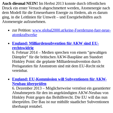
Auch diesmal NEIN!
Im Herbst 2013 konnte durch öffentlichen
Druck ein erster Versuch abgeschmettert werden, Atomenergie nach
dem Modell für die Erneuerbaren Energie zu fördern, als es darum
ging, in die Leitlinien für Umwelt – und Energiebeihilfen auch
Atomenergie aufzunehmen.
zur Petition:
www.global2000.at/keine-Foerderung-fuer-neue-
atomkraftwerke
England: Milliardensubvention für AKW sind EU-
rechtswidrig
6. Februar 2014 – Medien sprechen von einem “gewaltigen
Dämpfer” für die britischen AKW-Baupläne am Standort
Hinkley Point: die geplante Milliardensubvention durch
Preisgaratien für Atomstrom sind mit dem EU-Recht nicht
vereinbar.
England: EU-Kommission will Subventionen für AKW-
Neubau überprüfen
6. Dezember 2013 – Möglicherweise verstösst ein garantierter
Abnahmepreis für den im angekündigten AKW-Neubau von
Hinkley Point gegen das Beihilferecht. Die EU will das nun
überprüfen. Der Bau ist nur mithilfe staatlicher Subventionen
überhaupt rentabel.