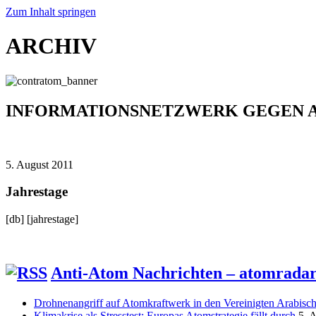
Zum Inhalt springen
ARCHIV
INFORMATIONSNETZWERK GEGEN 
5. August 2011
Jahrestage
[db] [jahrestage]
Anti-Atom Nachrichten – atomrada
Drohnenangriff auf Atomkraftwerk in den Vereinigten Arabisc
Klimakrise als Stresstest: Europas Atomstrategie fällt durch
5. 