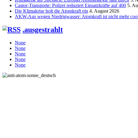
Castor-Transporte: Polizei reduziert Einsatzkräfte auf 400
5. Au
Die Klimakrise holt die Atomkraft ein
4. August 2026
AKW-Aus wegen Niedrigwasser: Atomkraft ist nicht mehr coo
.ausgestrahlt
None
None
None
None
None