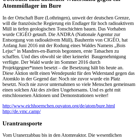
Atommüllager im Bure
In der Ortschaft Bure (Lothringen), unweit der deutschen Grenze,
will die französische Regierung ein Endlager für hoch radioaktivem
Müll in tiefen geologischen Tonschichten bauen. Das Vorhaben
wurde CIGÉO getauft. Die ANDRA (Nationale Agentur zur
Entsorgung von radioaktivem Müll), Bauherrin von CIGÉO, hat
Anfang Juni 2016 mit der Rodung eines Waldes Namens „Bois
Lejuc“ in Mandres-en-Barrois begonnen, erste Tatsachen zu
schaffen. Und dies obwohl sie über keinerlei Baugenehmigung
verfügte. Der Wald wurde im Sommer 2016 durch
Projektgegner*innen besetzt – die Besetzung hält bis heute an.
Diese Aktion stellt einen Wendepunkt für den Widerstand gegen das
Atomklo in der Gegend dar: Noch nie zuvor wurde ein Platz
besetzt. Noch nie zuvor unternahmen so viele Menschen gemeinsam
einen solchen Akt des zivilen Ungehorsams. Und es geht mit
entschlossenen Aktionen und Demonstrationen weiter!
http://www.eichhoernchen.ouvaton.org/de/atom/bure.html
http://de.vmc.camp/
Urantransporte
Vom Uranerzabbau bis in den Atomreaktor. Die wesentlichen