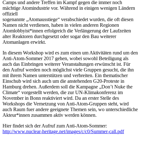
Camps und andere Treffen im Kampf gegen die immer noch
mächtige Atomindustrie vor. Während in einigen wenigen Ländern
offiziell
sogenannte „Atomausstiege“ verabschiedet wurden, die oft diesen
Namen nicht verdienen, haben in vielen anderen Regionen
Atomlobbyist*innen erfolgreich die Verlängerung der Laufzeiten
alter Reaktoren durchgesetzt oder sogar den Bau weiterer
Atomanlagen erwirkt.
In diesem Workshop wird es zum einen um Aktivitäten rund um den
Anti-Atom-Sommer 2017 gehen, wobei sowohl Beteiligung als
auch das Einbringen weiterer Veranstaltungen erwünscht ist. Für
den Aufruf werden noch möglichst viele Gruppen gesucht, die ihn
mit ihrem Namen unterstützen und verbreiten. Ein thematischer
Einschub wird sich auch um die anstehenden G20-Proteste in
Hamburg drehen. Außerdem soll die Kampagne „Don’t Nuke the
Climate“ vorgestellt werden, die zur UN-Klimakonferenz im
November in Bonn reaktiviert wird. Da an erster Stelle des
Workshops die Vernetzung von Anti-Atom-Gruppen steht, wird
auch Raum fuer andere geeignete Themen sein, wo unterschiedliche
Akteur*innen zusammen aktiv werden können.
Hier findet sich der Aufruf zum Anti-Atom-Sommer:
http://www.nuclear-heritage.net/images/c/c0/Summer-call.pdf