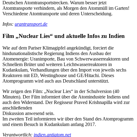
Deutschen Atomtransportstrecken. Warum besser jetzt
Atomtransporte verhindern, als Morgen den Atommüll im Garten!
Verschiedene Atomtransporte und deren Unterscheidung.
Infos:
urantransport.de
Film „Nuclear Lies“ und aktuelle Infos zu Indien
Wie auf dem Pariser Klimagipfel angekündigt, forciert die
hindunationalistische Regierung Indiens den Ausbau der
Atomenergie: Uranimporte, Bau von Schwerwasserreaktoren und
Schnellem Brüter und weiteren Leichtwasserreaktoren in
Kudankulam, Verhandlungen über den Import von jeweils sechs
Reaktoren mit ED, Westinghouse und GE/Hitachi. Dieses
Atomprogramm wird auch aus Deutschland unterstützt.
Wir zeigen den Film: „Nuclear Lies“ in der Schulversion (40
Minuten). Der Film informiert über die Atomindustrie Indiens und
auch den Widerstand. Der Regisseur Praved Krishnapilla wird zur
anschließenden
Diskussion anwesend sein.
Im zweiten Teil informieren wir über den Stand des Atomprogramm
und einem Besuch in Kudankulam anfang 2017.
Verantwortlich:
indien.antiatom.net