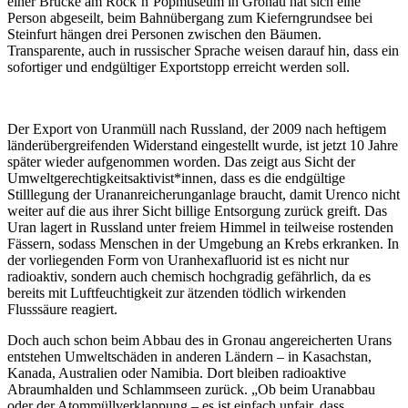
einer Brücke am Rock‘n‘Popmuseum in Gronau hat sich eine
Person abgeseilt, beim Bahnübergang zum Kieferngrundsee bei
Steinfurt hängen drei Personen zwischen den Bäumen.
Transparente, auch in russischer Sprache weisen darauf hin, dass ein
sofortiger und endgültiger Exportstopp erreicht werden soll.
Der Export von Uranmüll nach Russland, der 2009 nach heftigem
länderübergreifenden Widerstand eingestellt wurde, ist jetzt 10 Jahre
später wieder aufgenommen worden. Das zeigt aus Sicht der
Umweltgerechtigkeitsaktivist*innen, dass es die endgültige
Stilllegung der Urananreicherunganlage braucht, damit Urenco nicht
weiter auf die aus ihrer Sicht billige Entsorgung zurück greift. Das
Uran lagert in Russland unter freiem Himmel in teilweise rostenden
Fässern, sodass Menschen in der Umgebung an Krebs erkranken. In
der vorliegenden Form von Uranhexafluorid ist es nicht nur
radioaktiv, sondern auch chemisch hochgradig gefährlich, da es
bereits mit Luftfeuchtigkeit zur ätzenden tödlich wirkenden
Flusssäure reagiert.
Doch auch schon beim Abbau des in Gronau angereicherten Urans
entstehen Umweltschäden in anderen Ländern – in Kasachstan,
Kanada, Australien oder Namibia. Dort bleiben radioaktive
Abraumhalden und Schlammseen zurück. „Ob beim Uranabbau
oder der Atommüllverklappung – es ist einfach unfair, dass