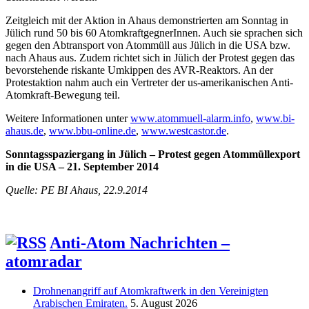
Zeitgleich mit der Aktion in Ahaus demonstrierten am Sonntag in
Jülich rund 50 bis 60 AtomkraftgegnerInnen. Auch sie sprachen sich
gegen den Abtransport von Atommüll aus Jülich in die USA bzw.
nach Ahaus aus. Zudem richtet sich in Jülich der Protest gegen das
bevorstehende riskante Umkippen des AVR-Reaktors. An der
Protestaktion nahm auch ein Vertreter der us-amerikanischen Anti-
Atomkraft-Bewegung teil.
Weitere Informationen unter
www.atommuell-alarm.info
,
www.bi-
ahaus.de
,
www.bbu-online.de
,
www.westcastor.de
.
Sonntagsspaziergang in Jülich – Protest gegen Atommüllexport
in die USA – 21. September 2014
Quelle: PE BI Ahaus, 22.9.2014
Anti-Atom Nachrichten –
atomradar
Drohnenangriff auf Atomkraftwerk in den Vereinigten
Arabischen Emiraten.
5. August 2026