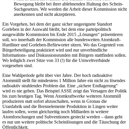
Bewegung bleibt bei ihrer ablehnenden Haltung des Schein-
Suchgesetzes. Wir werden die Arbeit dieser Kommission nicht
anerkennen und nicht akzeptieren.
Ein Vorgehen, bei dem der ganz sicher ungeeignete Standort
Gorleben in der Auswahl bleibt, bei dem eine parteipolitisch
ausgewählte Kommission bis Ende 2015 „Lösungen“ präsentieren
soll, wo innerhalb der Kommission alle bundesweiten Atomkraft-
Hardliner und Gorleben-Befürworter sitzen. Wo das Gegenteil von
Bürgerbeteiligung praktiziert wird und nur unverbindliche
Informations- und Diskussionsrunden mit Bürgern stattfinden sollen.
Wo lediglich zwei Sitze von 33 (!) für die Umweltverbände
vorgesehen sind.
Eine Wahlperiode geht über vier Jahre. Der hoch radioaktive
Atommüll stellt für mindestens 1 Million Jahre ein nicht zu lösendes
radioaktiv strahlendes Problem dar. Eine „sichere Endlagerung“
wird es nie geben. Das Beispiel ASSE zeigt das Versagen der Politik
bis zum heutigen Tag. Wenn Atomkraftwerke weiteren Atommüll
produzieren statt sofort abzuschalten, wenn in Gronau die
Uranfabrik und die Brennelemente Produktion in Lingen weiter
laufen sollen, wenn gleichzeitig noch Milliarden in weitere
Atomforschungen und Subventionen gesteckt werden – dann geht
es nur um weitere politische Scheinlösungen und die Täuschung der
Öffentlichkeit.