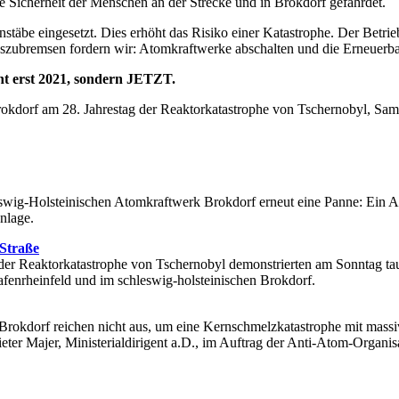
e Sicherheit der Menschen an der Strecke und in Brokdorf gefährdet.
 eingesetzt. Dies erhöht das Risiko einer Katastrophe. Der Betrieb 
auszubremsen fordern wir: Atomkraftwerke abschalten und die Erneuerba
ht erst 2021, sondern JETZT.
okdorf am 28. Jahrestag der Reaktorkatastrophe von Tschernobyl, Sams
ig-Holsteinischen Atomkraftwerk Brokdorf erneut eine Panne: Ein Abs
nlage.
 Straße
s der Reaktorkatastrophe von Tschernobyl demonstrierten am Sonntag t
fenrheinfeld und im schleswig-holsteinischen Brokdorf.
rokdorf reichen nicht aus, um eine Kernschmelzkatastrophe mit massive
eter Majer, Ministerialdirigent a.D., im Auftrag der Anti-Atom-Organisat