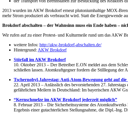
der Transport von Brennstäben zur Bestückung des Reaktors di
2013 wurden im AKW Brokdorf erneut plutoniumhaltige MOX-Brennstäbe
mehr Strom produziert als verbraucht wird. Statt die Energiewende 
Brokdorf abschalten – der Wahnsinn muss ein Ende haben – nic
Wir rufen auf zu einer Protest- und Kulturmeile rund um das AKW Br
weitere Infos:
http://akw-brokdorf-abschalten.de/
Hintergrund:
AKW Brokdorf
Störfall im AKW Brokdorf
10. Oktober 2013 – Der Betreiber E.ON meldet aus dem Schlesw
schließen lassen. Atomkraftgegner fordern die Stilllegung der A
Tschernobyl-Jahrestag: Anti-Atom-Bewegung geht auf die
22. April 2013 – Anlässlich des bevorstehenden 27. Jahrestag
gefährlichen Meilern in Deutschland: Im bayerischen AKW Gra
“Kernschmelze im AKW Brokdorf jederzeit möglich”
8. Februar 2013 – Die Sicherheitssysteme des Atomkraftwerks B
Ergebnis einer gutachterlichen Stellungnahme, die Dipl.-Ing. Di