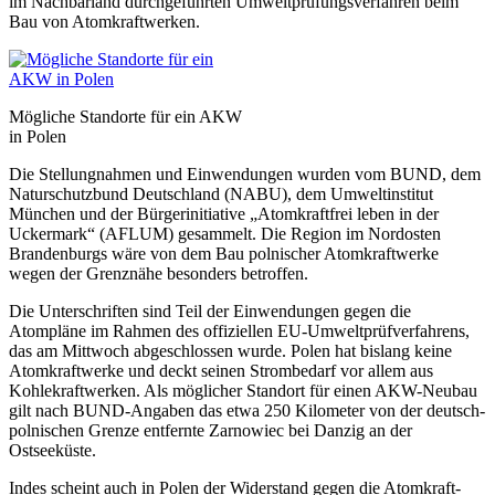
im Nachbarland durchgeführten Umweltprüfungsverfahren beim
Bau von Atomkraftwerken.
Mögliche Standorte für ein AKW
in Polen
Die Stellungnahmen und Einwendungen wurden vom BUND, dem
Naturschutzbund Deutschland (NABU), dem Umweltinstitut
München und der Bürgerinitiative „Atomkraftfrei leben in der
Uckermark“ (AFLUM) gesammelt. Die Region im Nordosten
Brandenburgs wäre von dem Bau polnischer Atomkraftwerke
wegen der Grenznähe besonders betroffen.
Die Unterschriften sind Teil der Einwendungen gegen die
Atompläne im Rahmen des offiziellen EU-Umweltprüfverfahrens,
das am Mittwoch abgeschlossen wurde. Polen hat bislang keine
Atomkraftwerke und deckt seinen Strombedarf vor allem aus
Kohlekraftwerken. Als möglicher Standort für einen AKW-Neubau
gilt nach BUND-Angaben das etwa 250 Kilometer von der deutsch-
polnischen Grenze entfernte Zarnowiec bei Danzig an der
Ostseeküste.
Indes scheint auch in Polen der Widerstand gegen die Atomkraft-