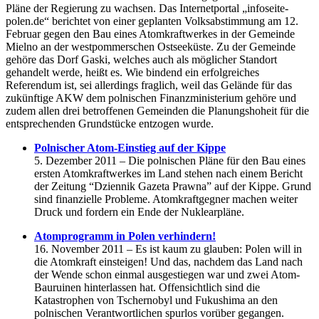
Pläne der Regierung zu wachsen. Das Internetportal „infoseite-
polen.de“ berichtet von einer geplanten Volksabstimmung am 12.
Februar gegen den Bau eines Atomkraftwerkes in der Gemeinde
Mielno an der westpommerschen Ostseeküste. Zu der Gemeinde
gehöre das Dorf Gaski, welches auch als möglicher Standort
gehandelt werde, heißt es. Wie bindend ein erfolgreiches
Referendum ist, sei allerdings fraglich, weil das Gelände für das
zukünftige AKW dem polnischen Finanzministerium gehöre und
zudem allen drei betroffenen Gemeinden die Planungshoheit für die
entsprechenden Grundstücke entzogen wurde.
Polnischer Atom-Einstieg auf der Kippe
5. Dezember 2011 – Die polnischen Pläne für den Bau eines
ersten Atomkraftwerkes im Land stehen nach einem Bericht
der Zeitung “Dziennik Gazeta Prawna” auf der Kippe. Grund
sind finanzielle Probleme. Atomkraftgegner machen weiter
Druck und fordern ein Ende der Nuklearpläne.
Atomprogramm in Polen verhindern!
16. November 2011 – Es ist kaum zu glauben: Polen will in
die Atomkraft einsteigen! Und das, nachdem das Land nach
der Wende schon einmal ausgestiegen war und zwei Atom-
Bauruinen hinterlassen hat. Offensichtlich sind die
Katastrophen von Tschernobyl und Fukushima an den
polnischen Verantwortlichen spurlos vorüber gegangen.