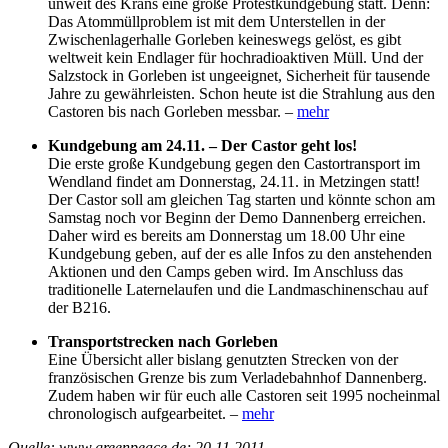
unweit des Krans eine große Protestkundgebung statt. Denn:
Das Atommüllproblem ist mit dem Unterstellen in der
Zwischenlagerhalle Gorleben keineswegs gelöst, es gibt
weltweit kein Endlager für hochradioaktiven Müll. Und der
Salzstock in Gorleben ist ungeeignet, Sicherheit für tausende
Jahre zu gewährleisten. Schon heute ist die Strahlung aus den
Castoren bis nach Gorleben messbar. –
mehr
Kundgebung am 24.11. – Der Castor geht los!
Die erste große Kundgebung gegen den Castortransport im
Wendland findet am Donnerstag, 24.11. in Metzingen statt!
Der Castor soll am gleichen Tag starten und könnte schon am
Samstag noch vor Beginn der Demo Dannenberg erreichen.
Daher wird es bereits am Donnerstag um 18.00 Uhr eine
Kundgebung geben, auf der es alle Infos zu den anstehenden
Aktionen und den Camps geben wird. Im Anschluss das
traditionelle Laternelaufen und die Landmaschinenschau auf
der B216.
Transportstrecken nach Gorleben
Eine Übersicht aller bislang genutzten Strecken von der
französischen Grenze bis zum Verladebahnhof Dannenberg.
Zudem haben wir für euch alle Castoren seit 1995 nocheinmal
chronologisch aufgearbeitet. –
mehr
Quelle: www.greenpeace.de; 20.11.2011