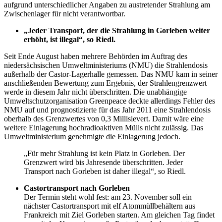
aufgrund unterschiedlicher Angaben zu austretender Strahlung am
Zwischenlager für nicht verantwortbar.
„Jeder Transport, der die Strahlung in Gorleben weiter
erhöht, ist illegal“, so Riedl.
Seit Ende August haben mehrere Behörden im Auftrag des
niedersächsischen Umweltministeriums (NMU) die Strahlendosis
außerhalb der Castor-Lagerhalle gemessen. Das NMU kam in seiner
anschließenden Bewertung zum Ergebnis, der Strahlengrenzwert
werde in diesem Jahr nicht überschritten. Die unabhängige
Umweltschutzorganisation Greenpeace deckte allerdings Fehler des
NMU auf und prognostizierte für das Jahr 2011 eine Strahlendosis
oberhalb des Grenzwertes von 0,3 Millisievert. Damit wäre eine
weitere Einlagerung hochradioaktiven Mülls nicht zulässig. Das
Umweltministerium genehmigte die Einlagerung jedoch.
„Für mehr Strahlung ist kein Platz in Gorleben. Der
Grenzwert wird bis Jahresende überschritten. Jeder
Transport nach Gorleben ist daher illegal“, so Riedl.
Castortransport nach Gorleben
Der Termin steht wohl fest: am 23. November soll ein
nächster Castortransport mit elf Atommüllbehältern aus
Frankreich mit Ziel Gorleben starten. Am gleichen Tag findet