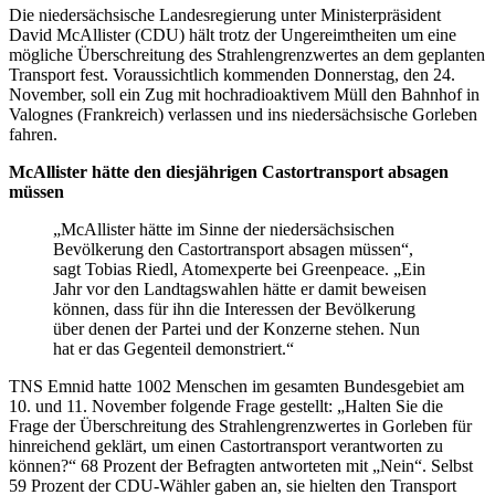
Die niedersächsische Landesregierung unter Ministerpräsident
David McAllister (CDU) hält trotz der Ungereimtheiten um eine
mögliche Überschreitung des Strahlengrenzwertes an dem geplanten
Transport fest. Voraussichtlich kommenden Donnerstag, den 24.
November, soll ein Zug mit hochradioaktivem Müll den Bahnhof in
Valognes (Frankreich) verlassen und ins niedersächsische Gorleben
fahren.
McAllister hätte den diesjährigen Castortransport absagen
müssen
„McAllister hätte im Sinne der niedersächsischen
Bevölkerung den Castortransport absagen müssen“,
sagt Tobias Riedl, Atomexperte bei Greenpeace. „Ein
Jahr vor den Landtagswahlen hätte er damit beweisen
können, dass für ihn die Interessen der Bevölkerung
über denen der Partei und der Konzerne stehen. Nun
hat er das Gegenteil demonstriert.“
TNS Emnid hatte 1002 Menschen im gesamten Bundesgebiet am
10. und 11. November folgende Frage gestellt: „Halten Sie die
Frage der Überschreitung des Strahlengrenzwertes in Gorleben für
hinreichend geklärt, um einen Castortransport verantworten zu
können?“ 68 Prozent der Befragten antworteten mit „Nein“. Selbst
59 Prozent der CDU-Wähler gaben an, sie hielten den Transport