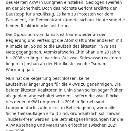
des vierten AKW in Lungmen einstellen. Geologen zweifeln
an der Sicherheit. Doch das höchste Gericht erklärte den
Baustopp für unzulässig. Es kam zu Protesten vor dem
Parlament, ein Demonstrant zündete sich an. Heute sind die
beiden Reaktorblöcke fast fertig.
Die Opposition von damals ist heute wieder an der
Regierung und verteidigt die Atomkraft unter anderem mit
Klimazielen. So sollte die Laufzeit des ältesten, 1978 ans
Netz gegangenen, Atomkraftwerks Chin Shan um 20 Jahre
bis 2038 verlängert werden. Die zwei Sidewasserreaktoren
liegen in Jinshan an der Nordküste, wo die Tsunami-
Warnung galt.
Nun hat die Regierung beschlossen, keine
Laufzeitverlängerungen für die AKWs zu genehmigen. Die
beiden ältesten Reaktoren in Chin Shan sollen sogar früher
als geplant abgeschaltet werden – sofern die zwie Blöcke
des neuen AKW Lungmen bis 2016 in Betrieb sind.
Lungemn dürfe zudem erst in Betrieb gehen, wenn alle
Sicherheitsauflagen erfüllt sind. Grundsätzlich soll Taiwan
„nuclear-free“ werden. Die Betriebsgenehmigungen für die
AKW Kuosheng und Maanshan erlöschen zwischen 2021
und 2025.