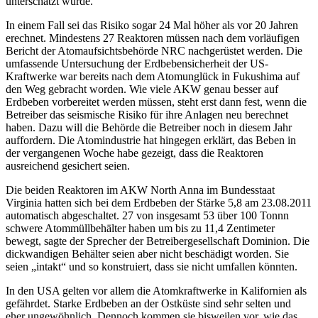
unterschätzt wurde.
In einem Fall sei das Risiko sogar 24 Mal höher als vor 20 Jahren
erechnet. Mindestens 27 Reaktoren müssen nach dem vorläufigen
Bericht der Atomaufsichtsbehörde NRC nachgerüstet werden. Die
umfassende Untersuchung der Erdbebensicherheit der US-
Kraftwerke war bereits nach dem Atomunglück in Fukushima auf
den Weg gebracht worden. Wie viele AKW genau besser auf
Erdbeben vorbereitet werden müssen, steht erst dann fest, wenn die
Betreiber das seismische Risiko für ihre Anlagen neu berechnet
haben. Dazu will die Behörde die Betreiber noch in diesem Jahr
auffordern. Die Atomindustrie hat hingegen erklärt, das Beben in
der vergangenen Woche habe gezeigt, dass die Reaktoren
ausreichend gesichert seien.
Die beiden Reaktoren im AKW North Anna im Bundesstaat
Virginia hatten sich bei dem Erdbeben der Stärke 5,8 am 23.08.2011
automatisch abgeschaltet. 27 von insgesamt 53 über 100 Tonnn
schwere Atommüllbehälter haben um bis zu 11,4 Zentimeter
bewegt, sagte der Sprecher der Betreibergesellschaft Dominion. Die
dickwandigen Behälter seien aber nicht beschädigt worden. Sie
seien „intakt“ und so konstruiert, dass sie nicht umfallen könnten.
In den USA gelten vor allem die Atomkraftwerke in Kalifornien als
gefährdet. Starke Erdbeben an der Ostküste sind sehr selten und
eher ungewöhnlich. Dennoch kommen sie bisweilen vor, wie das