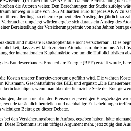
mie zwischen 0,01 Euro und 305,83 Euro. Da eine Bereitstellung der De
hreiben die Autoren weiter. Den Berechnungen der Studie zufolge wär
traum hinweg in Höhe von 19,5 Milliarden Euro für jedes AKW zu zahlen
me führen allerdings zu einem exponentiellen Anstieg der jährlich zu za
e Verbraucher umgelegt würden ergebe sich daraus ein Anstieg des Ato
einer Bereitstellung der Versicherungsprämie von zehn Jahren betrage d
raktisch sind nukleare Katastrophenfälle nicht versicherbar“. Dies be
nlichkeit, dass es wirklich zu einer Atomkatastrophe komme. Als Lös
tzung der internationalen Kapitalmärkte vor, um die Haftplichtrisiken ab
g des Bundesverbandes Erneuerbare Energie (BEE) erstellt wurde, ber
m die Kosten unserer Energieversorgung geführt wird. Die wahren Kost
jörn Klusmann, Geschäftsführer des BEE und ergänzt: „Die Erneuerbare
an berücksichtigen, wenn man über die finanzielle Seite der Energiewend
ngen, die sich nicht in den Preisen der jeweiligen Energieträger wider
ewende tatsächlich beurteilen und nachhaltige Entscheidungen treffen
n wichtigen Beitrag zu dieser Debatte.
 bei den Versicherungsforen in Auftrag gegeben haben, hätte niemand 
n. Diese Erkenntnis ist ein triftiges Argument mehr, jetzt zügig den A