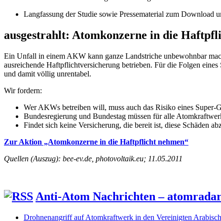
Langfassung der Studie sowie Pressematerial zum Download u
ausgestrahlt: Atomkonzerne in die Haftpfl
Ein Unfall in einem AKW kann ganze Landstriche unbewohnbar mach
ausreichende Haftpflichtversicherung betrieben. Für die Folgen eine
und damit völlig unrentabel.
Wir fordern:
Wer AKWs betreiben will, muss auch das Risiko eines Super-G
Bundesregierung und Bundestag müssen für alle Atomkraftwerke
Findet sich keine Versicherung, die bereit ist, diese Schäden 
Zur Aktion „Atomkonzerne in die Haftpflicht nehmen“
Quellen (Auszug): bee-ev.de, photovoltaik.eu; 11.05.2011
Anti-Atom Nachrichten – atomrada
Drohnenangriff auf Atomkraftwerk in den Vereinigten Arabisc