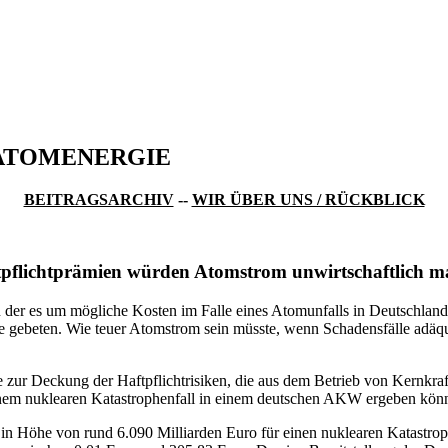
ATOMENERGIE
BEITRAGSARCHIV
--
WIR ÜBER UNS / RÜCKBLICK
ftpflichtprämien würden Atomstrom unwirtschaftlich 
in der es um mögliche Kosten im Falle eines Atomunfalls in Deutschl
e gebeten. Wie teuer Atomstrom sein müsste, wenn Schadensfälle adäquat
zur Deckung der Haftpflichtrisiken, die aus dem Betrieb von Kernkraftw
s einem nuklearen Katastrophenfall in einem deutschen AKW ergeben kön
n Höhe von rund 6.090 Milliarden Euro für einen nuklearen Katastrophe