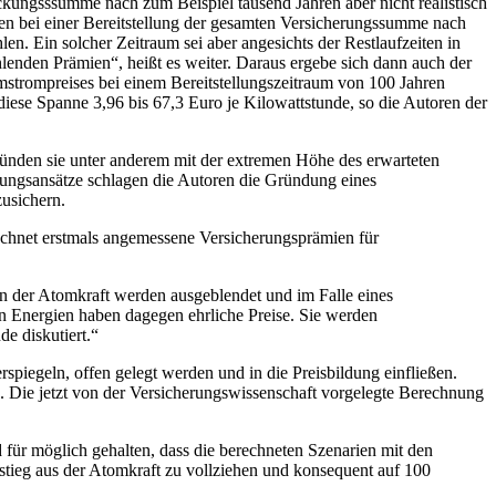
ckungsssumme nach zum Beispiel tausend Jahren aber nicht realistisch
en bei einer Bereitstellung der gesamten Versicherungssumme nach
. Ein solcher Zeitraum sei aber angesichts der Restlaufzeiten in
hlenden Prämien“, heißt es weiter. Daraus ergebe sich dann auch der
mstrompreises bei einem Bereitstellungszeitraum von 100 Jahren
iese Spanne 3,96 bis 67,3 Euro je Kilowattstunde, so die Autoren der
gründen sie unter anderem mit der extremen Höhe des erwarteten
ungsansätze schlagen die Autoren die Gründung eines
zusichern.
echnet erstmals angemessene Versicherungsprämien für
en der Atomkraft werden ausgeblendet und im Falle eines
n Energien haben dagegen ehrliche Preise. Sie werden
e diskutiert.“
spiegeln, offen gelegt werden und in die Preisbildung einfließen.
. Die jetzt von der Versicherungswissenschaft vorgelegte Berechnung
für möglich gehalten, dass die berechneten Szenarien mit den
usstieg aus der Atomkraft zu vollziehen und konsequent auf 100