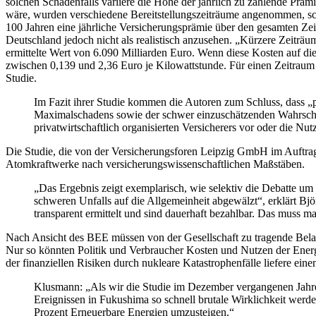
solchen Schadenfalls variiere die Höhe der jährlich zu zahlende Prä
wäre, wurden verschiedene Bereitstellungszeiträume angenommen, sc
100 Jahren eine jährliche Versicherungsprämie über den gesamten Zei
Deutschland jedoch nicht als realistisch anzusehen. „Kürzere Zeiträu
ermittelte Wert von 6.090 Milliarden Euro. Wenn diese Kosten auf di
zwischen 0,139 und 2,36 Euro je Kilowattstunde. Für einen Zeitraum 
Studie.
Im Fazit ihrer Studie kommen die Autoren zum Schluss, dass „p
Maximalschadens sowie der schwer einzuschätzenden Wahrschei
privatwirtschaftlich organisierten Versicherers vor oder die Nu
Die Studie, die von der Versicherungsforen Leipzig GmbH im Auftra
Atomkraftwerke nach versicherungswissenschaftlichen Maßstäben.
„Das Ergebnis zeigt exemplarisch, wie selektiv die Debatte u
schweren Unfalls auf die Allgemeinheit abgewälzt“, erklärt B
transparent ermittelt und sind dauerhaft bezahlbar. Das muss m
Nach Ansicht des BEE müssen von der Gesellschaft zu tragende Belastu
Nur so könnten Politik und Verbraucher Kosten und Nutzen der Energi
der finanziellen Risiken durch nukleare Katastrophenfälle liefere eine
Klusmann: „Als wir die Studie im Dezember vergangenen Jahres
Ereignissen in Fukushima so schnell brutale Wirklichkeit werde
Prozent Erneuerbare Energien umzusteigen.“